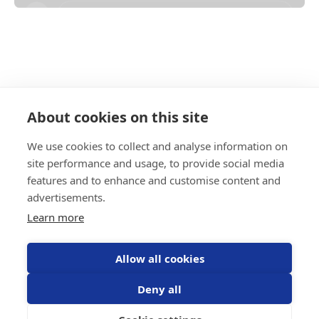
About cookies on this site
Om du har frågor kontakta NorthTracker support
på:
We use cookies to collect and analyse information on
Tel: 08 - 25 96 00
Mail: info@northtracker.com
site performance and usage, to provide social media
features and to enhance and customise content and
advertisements.
Learn more
Tjänster
Konto
Körjournal
Logga in
Stöldskydd
Integrationer
Allow all cookies
Fleet Management
Support
System
Deny all
Utrustningskontroll
Unika kundcase