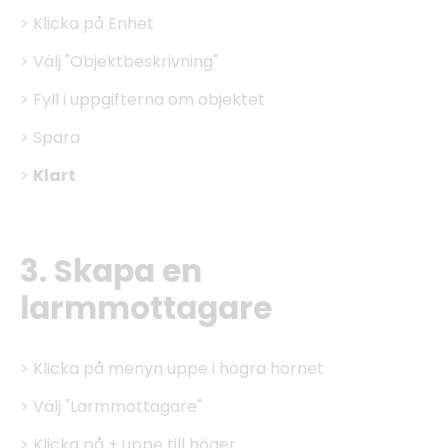
> Klicka på Enhet
> Välj "Objektbeskrivning"
> Fyll i uppgifterna om objektet
> Spara
>
Klart
3. Skapa en
larmmottagare
> Klicka på menyn uppe i högra hörnet
> Välj "Larmmottagare"
> Klicka på + uppe till höger