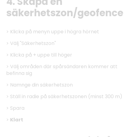
4. Skapa en
säkerhetszon/geofence
> Klicka på menyn uppe i högra hörnet
> Välj "Säkerhetszon"
> Klicka på + uppe till höger
> Välj områden där spårsändaren kommer att
befinna sig
> Namnge din säkerhetszon
> Ställ in radie på säkerhetszonen (minst 300 m)
> Spara
>
Klart