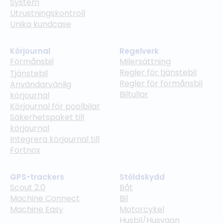
System
Utrustningskontroll
Unika kundcase
Körjournal
Regelverk
Förmånsbil
Milersättning
Regler för tjänstebil
Tjänstebil
Regler för förmånsbil
Användarvänlig
Biltullar
körjournal
Körjournal för poolbilar
Säkerhetspaket till
körjournal
Integrera körjournal till
Fortnox
GPS-trackers
Stöldskydd
Scout 2.0
Båt
Machine Connect
Bil
Machine Easy
Motorcykel
Husbil/Husvagn