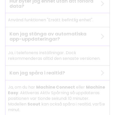
Hur byter jag enhet utan att förlora
data?
Använd funktionen "Ersätt befintlig enhet".
Kan jag stänga av automatiska
app-uppdateringar?
Ja, i telefonens inställningar. Dock
rekommenderas alltid den senaste versionen.
Kan jag spåra i realtid?
Ja, om du har
Machine Connect
eller
Machine
Easy
. Aktiveras Aktiv Spårning så uppdateras
positionen var tionde sekundi 10 minuter.
Modellen
Scout
kan också spåra i realtid, var5:e
minut.