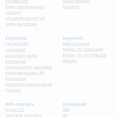
Stöldskydd
Integrationer
Fleet Management
Support
System
Utrustningskontroll
Unika kundcase
Körjournal
Regelverk
Förmånsbil
Milersättning
Regler för tjänstebil
Tjänstebil
Regler för förmånsbil
Användarvänlig
Biltullar
körjournal
Körjournal för poolbilar
Säkerhetspaket till
körjournal
Integrera körjournal till
Fortnox
GPS-trackers
Stöldskydd
Scout 2.0
Båt
Machine Connect
Bil