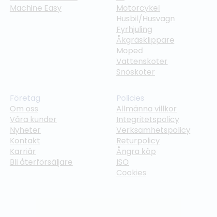
Machine Easy
Motorcykel
Husbil/Husvagn
Fyrhjuling
Åkgräsklippare
Moped
Vattenskoter
Snöskoter
Företag
Policies
Om oss
Allmänna villkor
Våra kunder
Integritetspolicy
Nyheter
Verksamhetspolicy
Kontakt
Returpolicy
Karriär
Ångra köp
Bli återförsäljare
ISO
Cookies