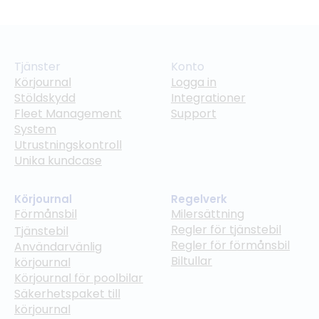
Tjänster
Konto
Körjournal
Logga in
Stöldskydd
Integrationer
Fleet Management
Support
System
Utrustningskontroll
Unika kundcase
Körjournal
Regelverk
Förmånsbil
Milersättning
Regler för tjänstebil
Tjänstebil
Regler för förmånsbil
Användarvänlig
Biltullar
körjournal
Körjournal för poolbilar
Säkerhetspaket till
körjournal