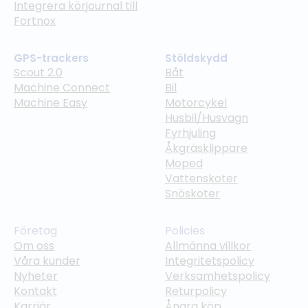
Integrera körjournal till
Fortnox
GPS-trackers
Stöldskydd
Scout 2.0
Båt
Machine Connect
Bil
Machine Easy
Motorcykel
Husbil/Husvagn
Fyrhjuling
Åkgräsklippare
Moped
Vattenskoter
Snöskoter
Företag
Policies
Om oss
Allmänna villkor
Våra kunder
Integritetspolicy
Nyheter
Verksamhetspolicy
Kontakt
Returpolicy
Karriär
Ångra köp