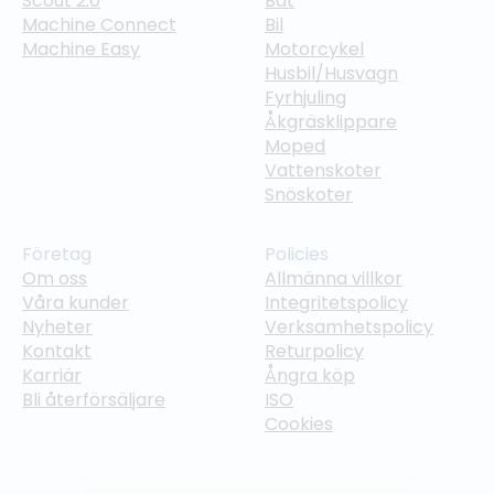
Scout 2.0
Båt
Machine Connect
Bil
Machine Easy
Motorcykel
Husbil/Husvagn
Fyrhjuling
Åkgräsklippare
Moped
Vattenskoter
Snöskoter
Företag
Policies
Om oss
Allmänna villkor
Våra kunder
Integritetspolicy
Nyheter
Verksamhetspolicy
Kontakt
Returpolicy
Karriär
Ångra köp
Bli återförsäljare
ISO
Cookies