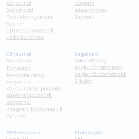
Körjournal
Logga in
Stöldskydd
Integrationer
Fleet Management
Support
System
Utrustningskontroll
Unika kundcase
Körjournal
Regelverk
Förmånsbil
Milersättning
Regler för tjänstebil
Tjänstebil
Regler för förmånsbil
Användarvänlig
Biltullar
körjournal
Körjournal för poolbilar
Säkerhetspaket till
körjournal
Integrera körjournal till
Fortnox
GPS-trackers
Stöldskydd