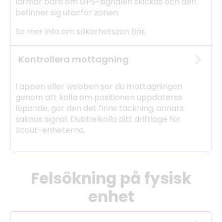
larmar bara om GPS-signalen skickas och den
befinner sig utanför zonen.
Se mer info om säkerhetszon
här
.
Kontrollera mottagning
I appen eller webben ser du mottagningen
genom att kolla om positionen uppdateras
löpande, gör den det finns täckning, annars
saknas signal. Dubbelkolla ditt driftläge för
Scout-enheterna.
Felsökning på fysisk
enhet