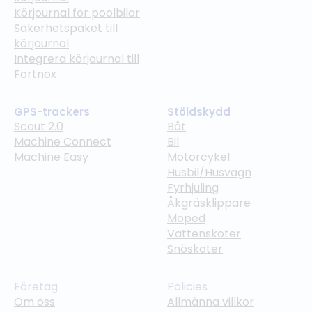
Körjournal för poolbilar
Säkerhetspaket till
körjournal
Integrera körjournal till
Fortnox
GPS-trackers
Stöldskydd
Scout 2.0
Båt
Machine Connect
Bil
Machine Easy
Motorcykel
Husbil/Husvagn
Fyrhjuling
Åkgräsklippare
Moped
Vattenskoter
Snöskoter
Företag
Policies
Om oss
Allmänna villkor