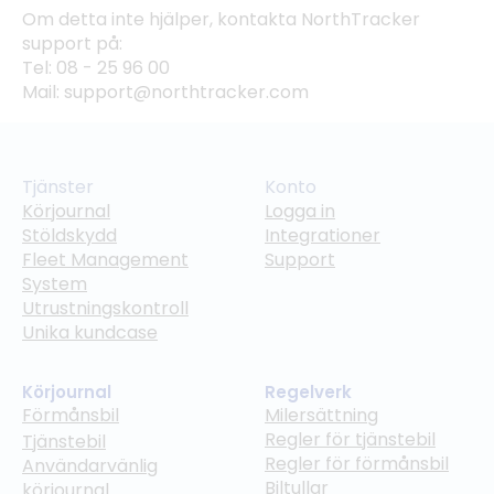
Om detta inte hjälper, kontakta NorthTracker
support på:
Tel: 08 - 25 96 00
Mail: support@northtracker.com
Tjänster
Konto
Körjournal
Logga in
Stöldskydd
Integrationer
Fleet Management
Support
System
Utrustningskontroll
Unika kundcase
Körjournal
Regelverk
Förmånsbil
Milersättning
Regler för tjänstebil
Tjänstebil
Regler för förmånsbil
Användarvänlig
Biltullar
körjournal