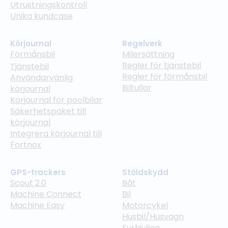
Utrustningskontroll
Unika kundcase
Körjournal
Regelverk
Förmånsbil
Milersättning
Regler för tjänstebil
Tjänstebil
Regler för förmånsbil
Användarvänlig
Biltullar
körjournal
Körjournal för poolbilar
Säkerhetspaket till
körjournal
Integrera körjournal till
Fortnox
GPS-trackers
Stöldskydd
Scout 2.0
Båt
Machine Connect
Bil
Machine Easy
Motorcykel
Husbil/Husvagn
Fyrhjuling