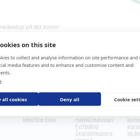
vmedelstyp på ditt konto!
ookies on this site
Har du mer frågor, kontakta NorthTracker support på:
kies to collect and analyse information on site performance and 
Tel: 08 - 25 96 00
cial media features and to enhance and customise content and
Mail: support@northtracker.com
ents.
e
Före
GPS-trackers
Stöldskydd
ng
Scout 2.0
Båt
Om o
 all cookies
Deny all
Cookie set
Machine
Bil
Våra
Connect
Motorcykel
Nyhe
Machine Easy
Husbil/Husvagn
Kont
Fyrhjuling
Karri
Åkgräsklippare
Bli å