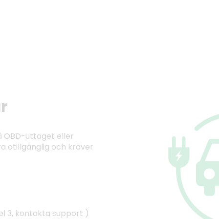
ar
då OBD-uttaget eller
ra otillgänglig och kräver
l 3, kontakta support )