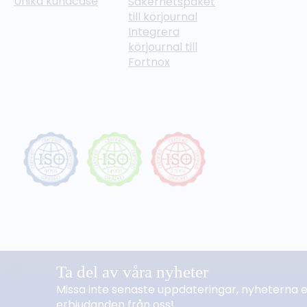
Unika kundcase
Säkerhetspaket
till körjournal
Integrera
körjournal till
Fortnox
Ta del av våra nyheter
Missa inte senaste uppdateringar, nyheterna e
erbjudanden från oss!