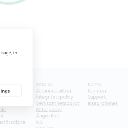
usage, to
tag
Policies
Konto
ss
Allmänna villkor
Logga in
tings
 kunder
Integritetspolicy
Support
ter
Verksamhetspolicy
Integrationer
akt
Returpolicy
är
Ångra köp
terförsäljare
ISO