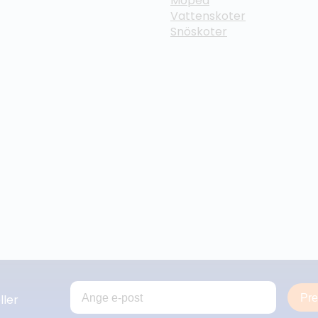
Moped
Vattenskoter
Snöskoter
Pr
ller