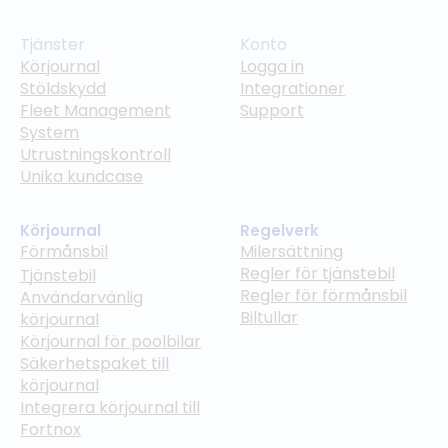
Tjänster
Konto
Körjournal
Logga in
Stöldskydd
Integrationer
Fleet Management
Support
System
Utrustningskontroll
Unika kundcase
Körjournal
Regelverk
Förmånsbil
Milersättning
Regler för tjänstebil
Tjänstebil
Regler för förmånsbil
Användarvänlig
Biltullar
körjournal
Körjournal för poolbilar
Säkerhetspaket till
körjournal
Integrera körjournal till
Fortnox