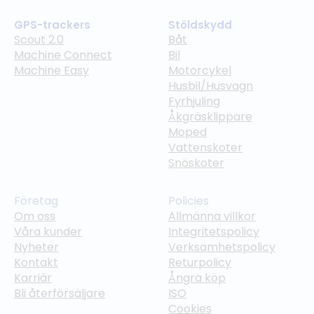
GPS-trackers
Stöldskydd
Scout 2.0
Båt
Machine Connect
Bil
Machine Easy
Motorcykel
Husbil/Husvagn
Fyrhjuling
Åkgräsklippare
Moped
Vattenskoter
Snöskoter
Företag
Policies
Om oss
Allmänna villkor
Våra kunder
Integritetspolicy
Nyheter
Verksamhetspolicy
Kontakt
Returpolicy
Karriär
Ångra köp
Bli återförsäljare
ISO
Cookies