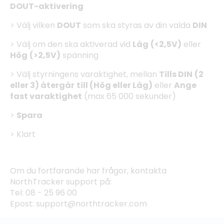
DOUT-aktivering
> Välj vilken
DOUT
som ska styras av din valda
DIN
> Välj om den ska aktiverad vid
Låg
(<2,5V)
eller
Hög
(>2,5V)
spänning
> Välj styrningens varaktighet, mellan
Tills DIN
(2
eller 3) återgår
till
(Hög eller Låg)
eller
Ange
fast varaktighet
(max 65 000 sekunder)
>
Spara
> Klart
Om du fortfarande har frågor, kontakta
NorthTracker support på:
Tel: 08 - 25 96 00
Epost: support@northtracker.com