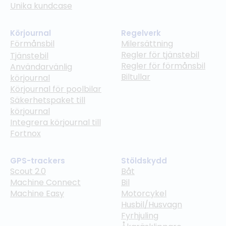
Unika kundcase
Körjournal
Regelverk
Förmånsbil
Milersättning
Regler för tjänstebil
Tjänstebil
Regler för förmånsbil
Användarvänlig
Biltullar
körjournal
Körjournal för poolbilar
Säkerhetspaket till
körjournal
Integrera körjournal till
Fortnox
GPS-trackers
Stöldskydd
Scout 2.0
Båt
Machine Connect
Bil
Machine Easy
Motorcykel
Husbil/Husvagn
Fyrhjuling